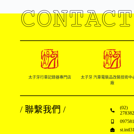
CONTACT
太子牙行車記錄器專門店
太子牙 汽車電裝品改裝技術中
廠
/ 聯繫我們 /
(02)
27838
09758
st.int