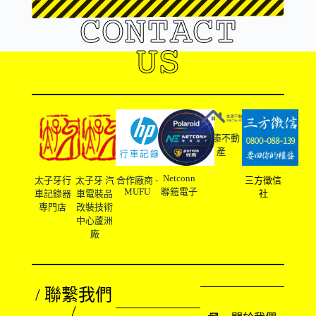
CONTACT
US
友溙不動
產
Netconn
太子牙行
太子牙 汽
合作廠商 -
三方徵信
MUFU
聯鎧電子
車記錄器
車電裝品
社
專門店
改裝技術
中心蘆洲
廠
/ 聯繫我們
/