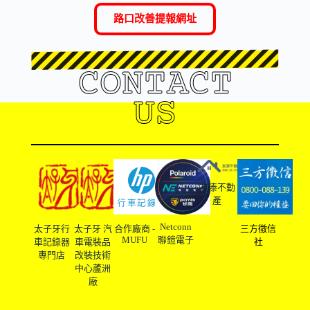
路口改善提報網址
CONTACT
US
友溙不動
產
Netconn
太子牙行
太子牙 汽
合作廠商 -
三方徵信
MUFU
聯鎧電子
車記錄器
車電裝品
社
專門店
改裝技術
中心蘆洲
廠