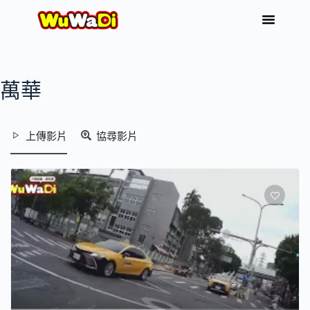
萬華
上傳影片
協尋影片