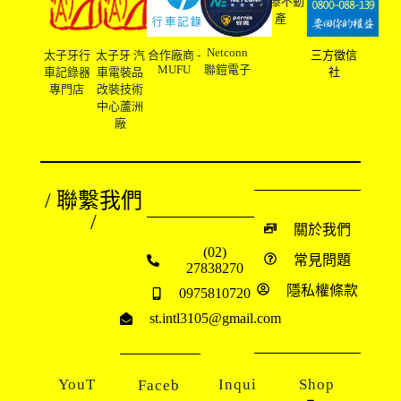
友溙不動
產
Netconn
太子牙行
太子牙 汽
合作廠商 -
三方徵信
MUFU
聯鎧電子
車記錄器
車電裝品
社
專門店
改裝技術
中心蘆洲
廠
/ 聯繫我們
/
關於我們
(02)
常見問題
27838270
隱私權條款
0975810720
st.intl3105@gmail.com
YouT
Inqui
Shop
Faceb