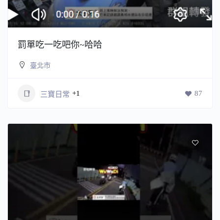
罰單吃一吃吧你~哈哈
臺北市
+1
87
三寶日常