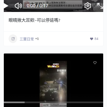
眼睛揪大蕊欸~可以停這嗎?
+1
84
三寶日常