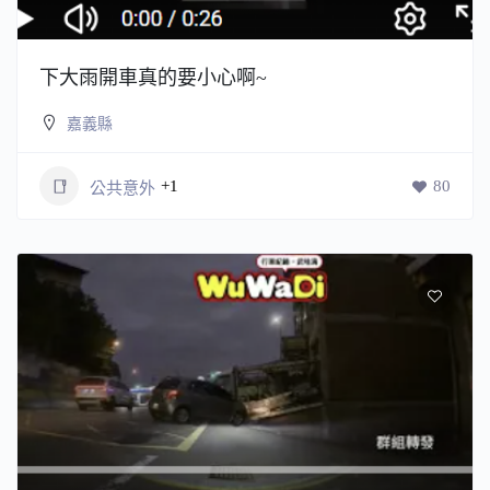
下大雨開車真的要小心啊~
嘉義縣
+1
80
公共意外