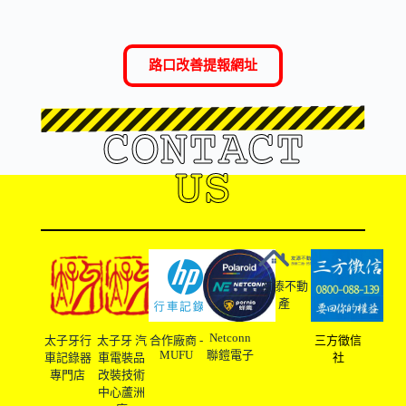
路口改善提報網址
CONTACT
US
友溙不動
產
Netconn
太子牙行
太子牙 汽
合作廠商 -
三方徵信
MUFU
聯鎧電子
車記錄器
車電裝品
社
專門店
改裝技術
中心蘆洲