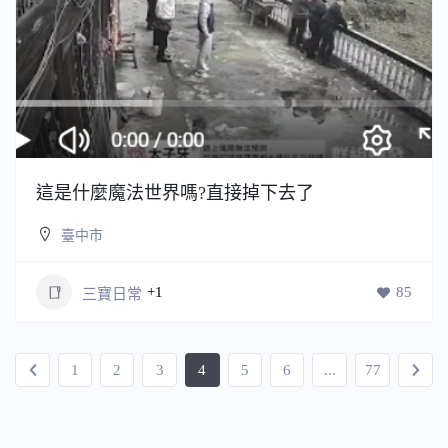
這是什麼魔法世界嗎?直接掉下去了
臺中市
+1
85
三寶日常
1
2
3
4
5
6
...
77