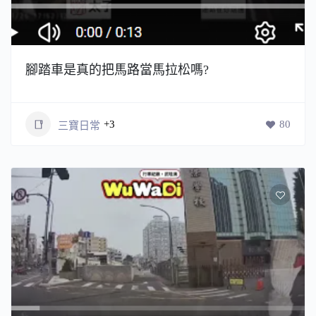
腳踏車是真的把馬路當馬拉松嗎?
+3
80
三寶日常