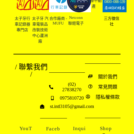
友溙不動
產
Netconn
太子牙行
太子牙 汽
合作廠商 -
三方徵信
MUFU
聯鎧電子
車記錄器
車電裝品
社
專門店
改裝技術
中心蘆洲
廠
/ 聯繫我們
/
關於我們
(02)
常見問題
27838270
隱私權條款
0975810720
st.intl3105@gmail.com
YouT
Inqui
Shop
Faceb