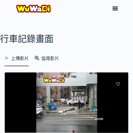
行車記錄畫面
上傳影片
協尋影片