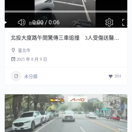
北投大度路午間驚傳三車追撞 3人受傷送醫急救
臺北市
2025 年 8 月 9 日
391
未分類