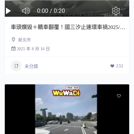
車頭爛毀＋轎車翻覆！國三汐止連環車禍2025/8/16 中午
新北市
2025 年 8 月 16 日
232
未分類