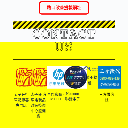
路口改善提報網址
CONTACT
US
友溙不動
產
Netconn
太子牙行
太子牙 汽
合作廠商 -
三方徵信
MUFU
聯鎧電子
車記錄器
車電裝品
社
專門店
改裝技術
中心蘆洲
廠