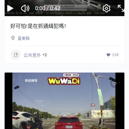
好可怕!是在抓通緝犯嗎?
臺東縣
+2
118
公共意外