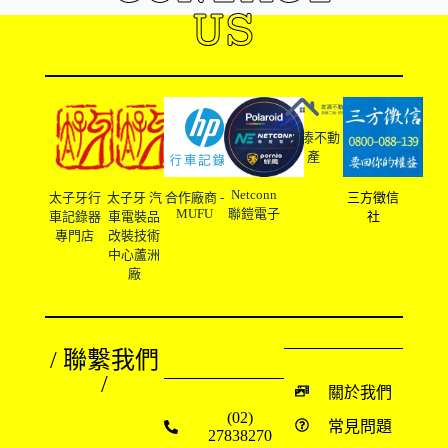
US
友溙不動
產
Netconn
太子牙行
太子牙 汽
合作廠商 -
三方徵信
MUFU
聯鎧電子
車記錄器
車電裝品
社
專門店
改裝技術
中心蘆洲
廠
/ 聯繫我們
/
關於我們
(02)
常見問題
27838270