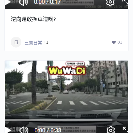
逆向還敢換車道啊?
+1
81
三寶日常