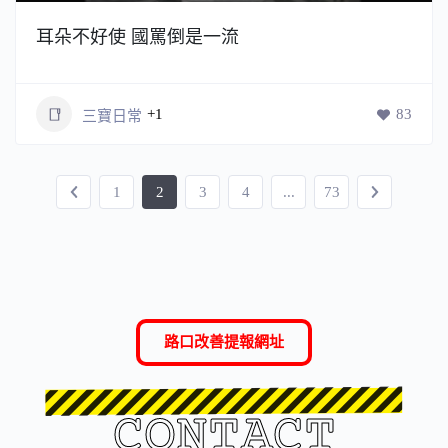
耳朵不好使 國罵倒是一流
+1
83
三寶日常
1
2
3
4
...
73
路口改善提報網址
CONTACT