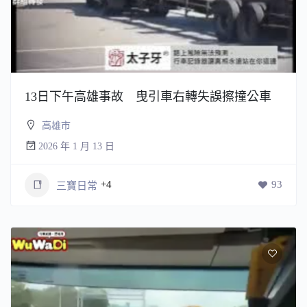
13日下午高雄事故 曳引車右轉失誤擦撞公車
高雄市
2026 年 1 月 13 日
+4
93
三寶日常