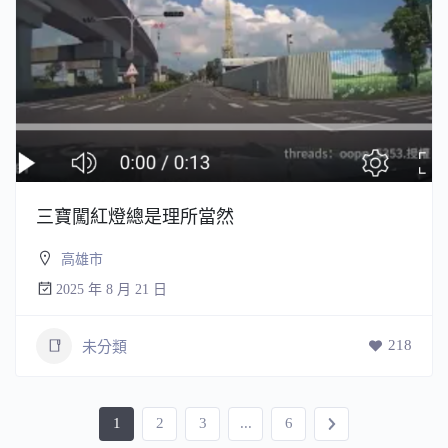
三寶闖紅燈總是理所當然
高雄市
2025 年 8 月 21 日
218
未分類
1
2
3
...
6