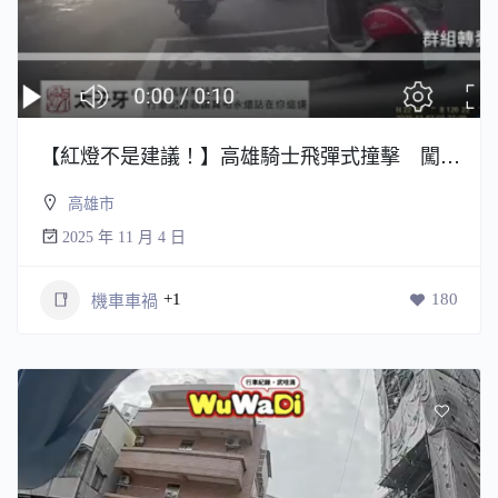
【紅燈不是建議！】高雄騎士飛彈式撞擊 闖紅燈害人又害己
高雄市
2025 年 11 月 4 日
+1
180
機車車禍