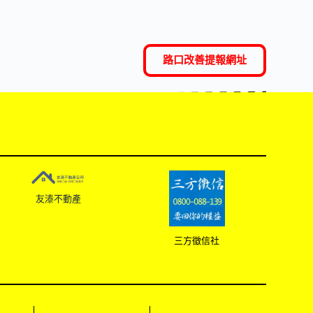
路口改善提報網址
友溙不動產
三方徵信社