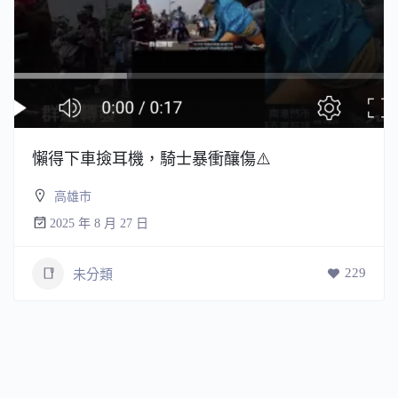
懶得下車撿耳機，騎士暴衝釀傷⚠️
高雄市
2025 年 8 月 27 日
229
未分類