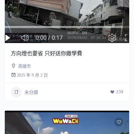
方向燈也要省 只好送你繳學費
高雄市
2025 年 9 月 2 日
239
未分類