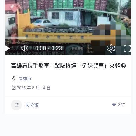
高雄忘拉手煞車！駕駛慘遭「倒退貨車」夾斃😭
高雄市
2025 年 8 月 14 日
227
未分類