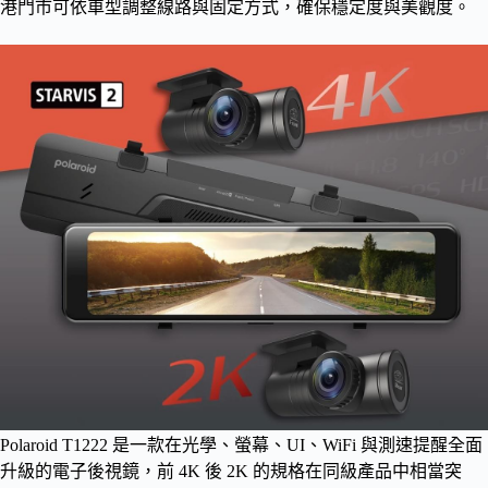
港門市可依車型調整線路與固定方式，確保穩定度與美觀度。
Polaroid T1222 是一款在光學、螢幕、UI、WiFi 與測速提醒全面
升級的電子後視鏡，前 4K 後 2K 的規格在同級產品中相當突