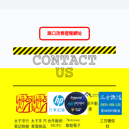
路口改善提報網址
CONTACT
US
友溙不動
產
Netconn
太子牙行
太子牙 汽
合作廠商 -
三方徵信
MUFU
聯鎧電子
車記錄器
車電裝品
社