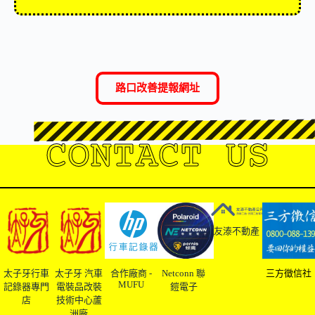
路口改善提報網址
CONTACT US
友溙不動產
太子牙行車
太子牙 汽車
合作廠商 -
Netconn 聯
三方徵信社
MUFU
記錄器專門
電裝品改裝
鎧電子
店
技術中心蘆
洲廠