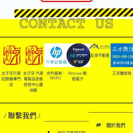
CONTACT US
友溙不動產
太子牙行車
太子牙 汽車
合作廠商 -
Netconn 聯
三方徵信社
MUFU
記錄器專門
電裝品改裝
鎧電子
店
技術中心蘆
洲廠
/ 聯繫我們 /
關於我們
(02) 27838270