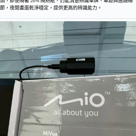
頭，即使隔著 20% 隔熱紙，仍能清楚辨識車牌、車距與道路細
節，夜間畫面乾淨穩定，提供更高的辨識能力。