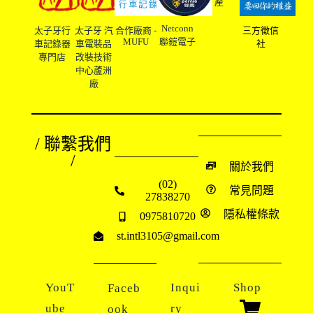
產
Netconn
太子牙行
太子牙 汽
合作廠商 -
三方徵信
MUFU
聯鎧電子
車記錄器
車電裝品
社
專門店
改裝技術
中心蘆洲
廠
/ 聯繫我們
/
關於我們
(02)
常見問題
27838270
隱私權條款
0975810720
st.intl3105@gmail.com
YouT
Inqui
Shop
Faceb
ube
ry
ook