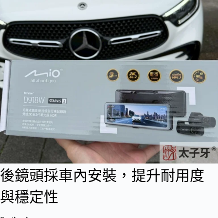
後鏡頭採車內安裝，提升耐用度
與穩定性