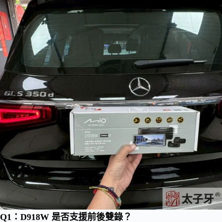
Q1：D918W 是否支援前後雙錄？