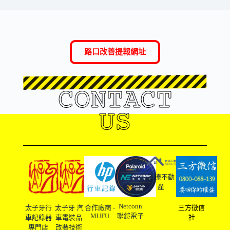
路口改善提報網址
CONTACT
US
友溙不動
產
Netconn
太子牙行
太子牙 汽
合作廠商 -
三方徵信
MUFU
聯鎧電子
車記錄器
車電裝品
社
專門店
改裝技術