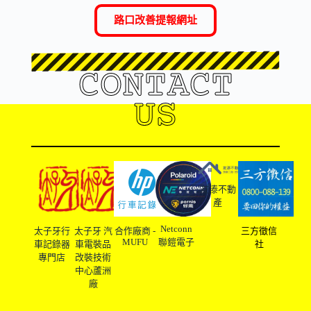
路口改善提報網址
CONTACT
US
友溙不動
產
Netconn
太子牙行
太子牙 汽
合作廠商 -
三方徵信
MUFU
聯鎧電子
車記錄器
車電裝品
社
專門店
改裝技術
中心蘆洲
廠