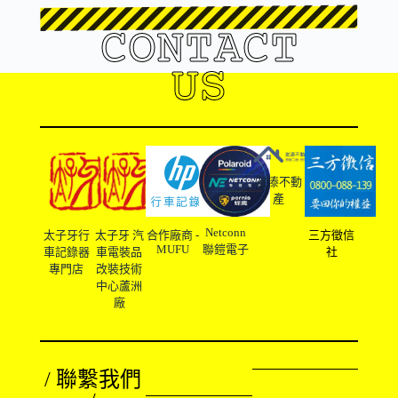
CONTACT
US
友溙不動
產
Netconn
太子牙行
太子牙 汽
合作廠商 -
三方徵信
MUFU
聯鎧電子
車記錄器
車電裝品
社
專門店
改裝技術
中心蘆洲
廠
/ 聯繫我們