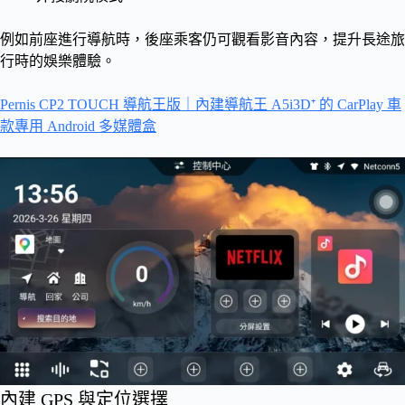
例如前座進行導航時，後座乘客仍可觀看影音內容，提升長途旅
行時的娛樂體驗。
Pernis CP2 TOUCH 導航王版｜內建導航王 A5i3D⁺ 的 CarPlay 車
款專用 Android 多媒體盒
內建 GPS 與定位選擇