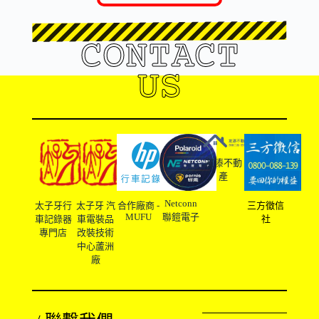
CONTACT
US
友溙不動
產
Netconn
太子牙行
太子牙 汽
合作廠商 -
三方徵信
MUFU
聯鎧電子
車記錄器
車電裝品
社
專門店
改裝技術
中心蘆洲
廠