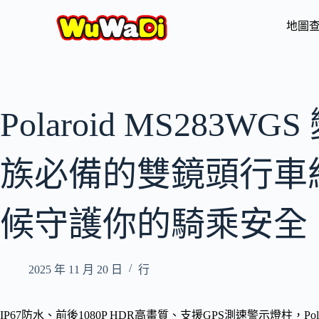
地圖
Polaroid MS283
族必備的雙鏡頭行車
候守護你的騎乘安全
2025 年 11 月 20 日
行
IP67防水、前後1080P HDR高畫質、支援GPS測速警示燈柱，Pol