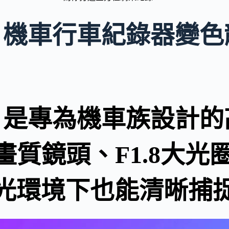
83WGS 機車行車紀錄
83WGS 是專為機車族
高畫質鏡頭、F1.8大光
光環境下也能清晰捕