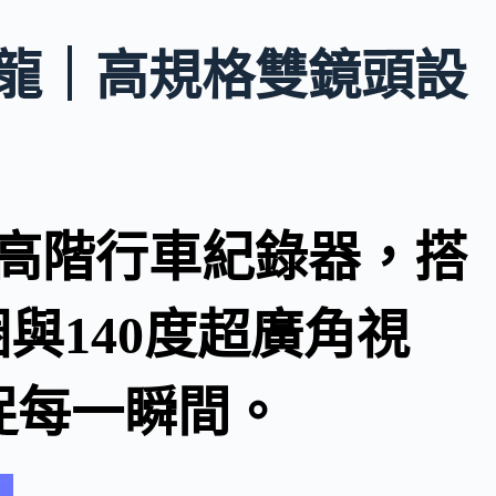
器變色龍｜高規格雙鏡頭設
設計的高階行車紀錄器，搭
圈與140度超廣角視
捉每一瞬間。