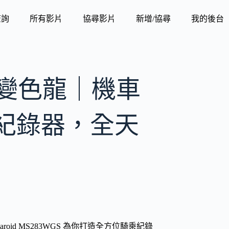
查詢
所有影片
協尋影片
新增/協尋
我的後台
WGS 變色龍｜機車
紀錄器，全天
aroid MS283WGS 為你打造全方位騎乘紀錄