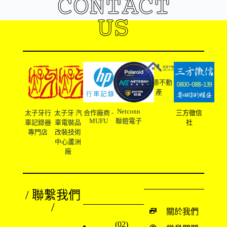
CONTACT
US
友溙不動
產
Netconn
太子牙行
太子牙 汽
合作廠商 -
三方徵信
MUFU
聯鎧電子
車記錄器
車電裝品
社
專門店
改裝技術
中心蘆洲
廠
/ 聯繫我們
/
關於我們
(02)