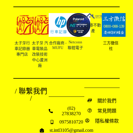
友溙不動
產
Netconn
太子牙行
太子牙 汽
合作廠商 -
三方徵信
MUFU
聯鎧電子
車記錄器
車電裝品
社
專門店
改裝技術
中心蘆洲
廠
/ 聯繫我們
/
關於我們
(02)
常見問題
27838270
隱私權條款
0975810720
st.intl3105@gmail.com