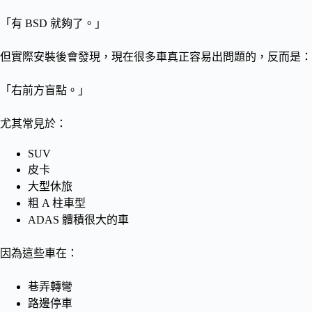
「有 BSD 就夠了。」
但實際安裝後會發現，現在很多車真正容易出問題的，反而是：
「右前方盲點。」
尤其常見於：
SUV
皮卡
大型休旅
粗 A 柱車型
ADAS 體積很大的車
因為這些車在：
巷弄轉彎
路邊停車