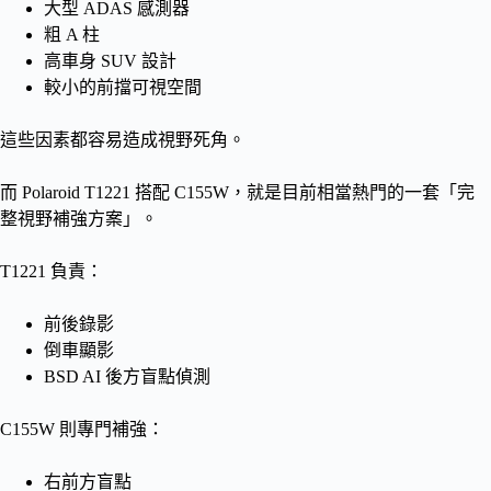
大型 ADAS 感測器
粗 A 柱
高車身 SUV 設計
較小的前擋可視空間
這些因素都容易造成視野死角。
而 Polaroid T1221 搭配 C155W，就是目前相當熱門的一套「完
整視野補強方案」。
T1221 負責：
前後錄影
倒車顯影
BSD AI 後方盲點偵測
C155W 則專門補強：
右前方盲點