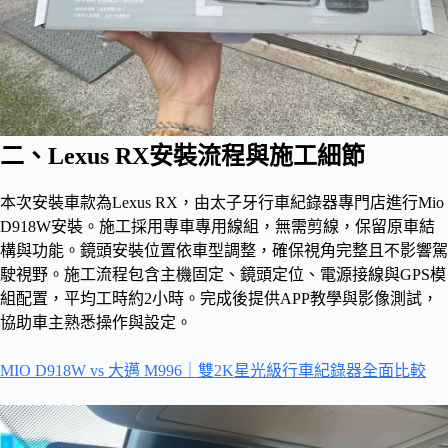
二、Lexus RX安裝流程與施工細節
本次安裝車款為Lexus RX，由太子牙行車紀錄器專門店進行Mio
D918W安裝。施工採用專車專用線組，無需剪線，保留原車結
構與功能。鏡頭安裝位置依車型調整，確保視角完整且不影響駕
駛視野。施工流程包含主機固定、鏡頭定位、電源接線與GPS模
組配置，平均工時約2小時。完成後提供APP教學與影像測試，
協助車主熟悉操作與設定。
MIO D918W vs 大邁 M996｜雙2K星光級行車紀錄器全面比較