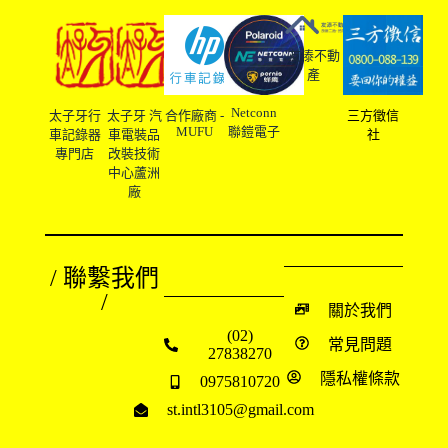
友溙不動
產
Netconn
太子牙行
太子牙 汽
合作廠商 -
三方徵信
MUFU
聯鎧電子
車記錄器
車電裝品
社
專門店
改裝技術
中心蘆洲
廠
/ 聯繫我們
/
關於我們
(02)
常見問題
27838270
隱私權條款
0975810720
st.intl3105@gmail.com