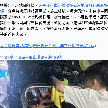
根據Google地圖評價，
太子牙行車紀錄器在南港地區擁有高度好
評
，客戶普遍反映技師專業、施工細膩、解說清楚。多位車主回
饋安裝Mio D918W後影像穩定、操作簡便、GPS定位準確。店家
提供三年保固與完整售後支援，並協助客戶處理APP連線與影像
備份問題。施工環境整潔，接待流程流暢，是南港行車紀錄器安
裝的首選店家。
太子牙行車記錄器 (門市採預約制、無空間提供現場等候)
11563臺北市南港區南港路三段105號