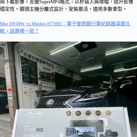
與下載影像。支援SuperMP4格式，以秒寫入無壞檔，提升影像
穩定性。鏡頭主機分離式設計，安裝靈活，適用多數車型。
Mio D918W vs Masigo H739D：電子後照鏡行車紀錄器深度比
較，該選哪一款？