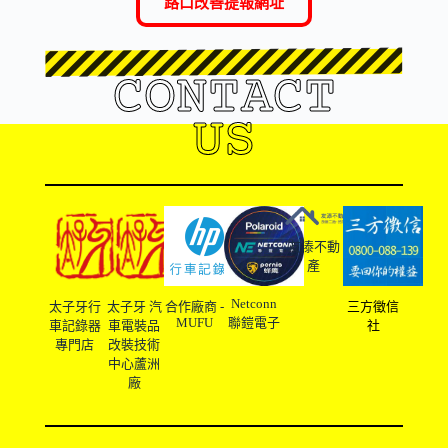
路口改善提報網址
CONTACT
US
友溙不動
產
Netconn
太子牙行
太子牙 汽
合作廠商 -
三方徵信
MUFU
聯鎧電子
車記錄器
車電裝品
社
專門店
改裝技術
中心蘆洲
廠