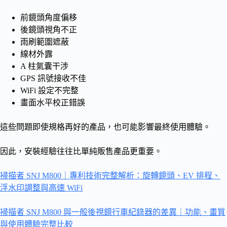
前鏡頭角度偏移
後鏡頭視角不正
雨刷範圍遮蔽
線材外露
A 柱氣囊干涉
GPS 訊號接收不佳
WiFi 設定不完整
畫面水平校正錯誤
這些問題即使規格再好的產品，也可能影響最終使用體驗。
因此，安裝經驗往往比單純販售產品更重要。
掃描者 SNJ M800｜專利技術完整解析：旋轉鏡頭、EV 排程、
浮水印調整與高速 WiFi
掃描者 SNJ M800 與一般後視鏡行車紀錄器的差異｜功能、畫質
與使用體驗完整比較