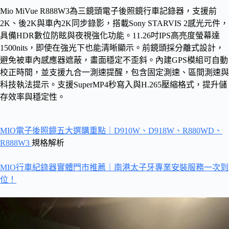
Mio MiVue R888W3為三鏡頭電子後照鏡行車記錄器，支援前
2K、後2K與車內2K同步錄影，搭載Sony STARVIS 2感光元件，
具備HDR數位防眩與夜視強化功能。11.26吋IPS高亮度螢幕達
1500nits，即使在強光下也能清晰顯示。前鏡頭採分離式設計，
避免被車內感應器遮蔽，畫面穩定不歪斜。內建GPS模組可自動
校正時間，並支援九合一測速提醒，包含固定測速、區間測速與
科技執法提示。支援SuperMP4秒寫入與H.265壓縮格式，提升儲
存效率與穩定性。
MIO電子後照鏡五大選購重點｜D910W、D918W、R880WD、
R888W3
規格解析
MIO行車紀錄器實體門市推薦｜南港太子牙專業安裝服務一次到
位！