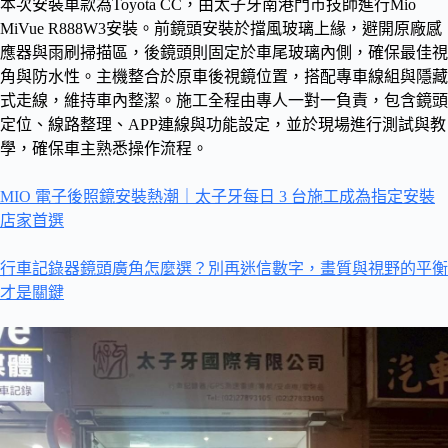
本次安裝車款為Toyota CC，由太子牙南港門市技師進行Mio
MiVue R888W3安裝。前鏡頭安裝於擋風玻璃上緣，避開原廠感
應器與雨刷掃描區，後鏡頭則固定於車尾玻璃內側，確保最佳視
角與防水性。主機整合於原車後視鏡位置，搭配專車線組與隱藏
式走線，維持車內整潔。施工全程由專人一對一負責，包含鏡頭
定位、線路整理、APP連線與功能設定，並於現場進行測試與教
學，確保車主熟悉操作流程。
MIO 電子後照鏡安裝熱潮｜太子牙每日 3 台施工成為指定安裝
店家首選
行車記錄器鏡頭廣角怎麼選？別再迷信數字，畫質與視野的平衡
才是關鍵