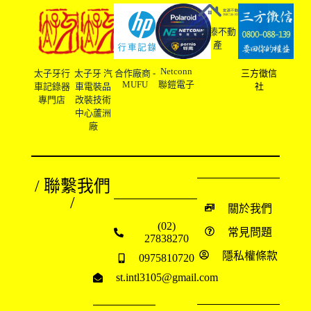
友溙不動
產
Netconn
太子牙行
太子牙 汽
合作廠商 -
三方徵信
MUFU
聯鎧電子
車記錄器
車電裝品
社
專門店
改裝技術
中心蘆洲
廠
/ 聯繫我們
/
關於我們
(02)
常見問題
27838270
隱私權條款
0975810720
st.intl3105@gmail.com