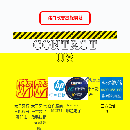
路口改善提報網址
CONTACT
US
友溙不動
產
Netconn
太子牙行
太子牙 汽
合作廠商 -
三方徵信
MUFU
聯鎧電子
車記錄器
車電裝品
社
專門店
改裝技術
中心蘆洲
廠