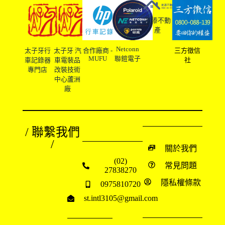
友溙不動
產
Netconn
太子牙行
太子牙 汽
合作廠商 -
三方徵信
MUFU
聯鎧電子
車記錄器
車電裝品
社
專門店
改裝技術
中心蘆洲
廠
/ 聯繫我們
/
關於我們
(02)
常見問題
27838270
隱私權條款
0975810720
st.intl3105@gmail.com