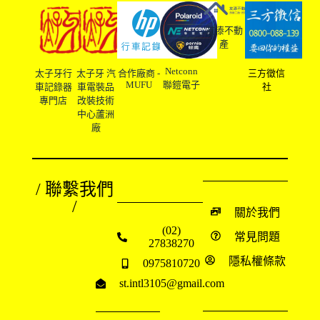
友溙不動
產
Netconn
太子牙行
太子牙 汽
合作廠商 -
三方徵信
MUFU
聯鎧電子
車記錄器
車電裝品
社
專門店
改裝技術
中心蘆洲
廠
/ 聯繫我們
/
關於我們
(02)
常見問題
27838270
隱私權條款
0975810720
st.intl3105@gmail.com