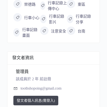
行車記錄上
崇德路
東區
傳中心
行車記錄
行車記錄
行車小心
影片
分享
行車記錄
注意安全
台南
畫面
發文者資訊
管理員
該成員於 2 年 前註冊
toothshopoing@gmail.com
發文者個人訊息(需登入)