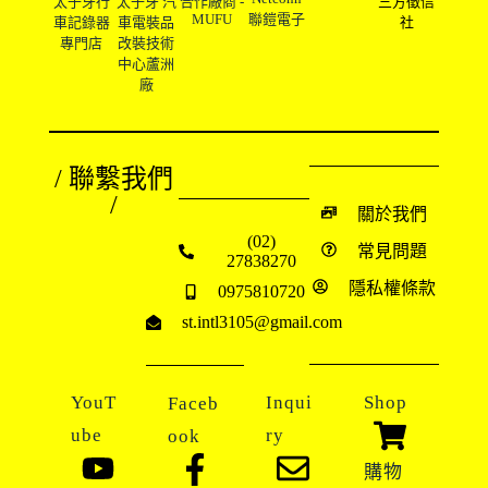
太子牙行
太子牙 汽
合作廠商 -
三方徵信
MUFU
聯鎧電子
車記錄器
車電裝品
社
專門店
改裝技術
中心蘆洲
廠
/ 聯繫我們
/
關於我們
(02)
常見問題
27838270
隱私權條款
0975810720
st.intl3105@gmail.com
YouT
Inqui
Shop
Faceb
ube
ry
ook
購物