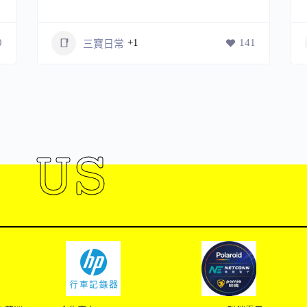
0
+1
141
三寶日常
 US