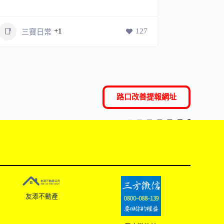
+1
127
三寶日常
三寶
路口改善提報網址
友溙不動產