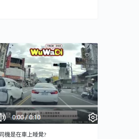
司機是在車上睡覺?
台鐵火車