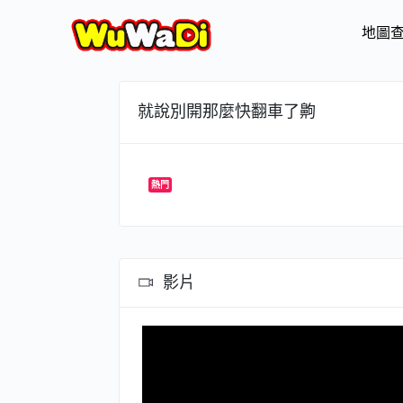
地圖
就說別開那麼快翻車了齁
熱門
影片