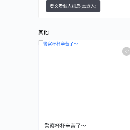
發文者個人訊息(需登入)
其他
太一樣?
警察杯杯辛苦了～