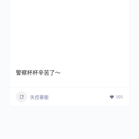
警察杯杯辛苦了～
101
失控暴衝