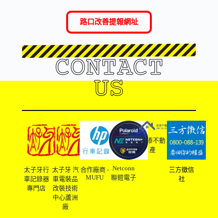
路口改善提報網址
CONTACT
US
友溙不動
產
Netconn
太子牙行
太子牙 汽
合作廠商 -
三方徵信
MUFU
聯鎧電子
車記錄器
車電裝品
社
專門店
改裝技術
中心蘆洲
廠