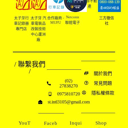
友溙不動
產
Netconn
太子牙行
太子牙 汽
合作廠商 -
三方徵信
MUFU
聯鎧電子
車記錄器
車電裝品
社
專門店
改裝技術
中心蘆洲
廠
/ 聯繫我們
/
關於我們
(02)
常見問題
27838270
隱私權條款
0975810720
st.intl3105@gmail.com
YouT
Inqui
Shop
Faceb