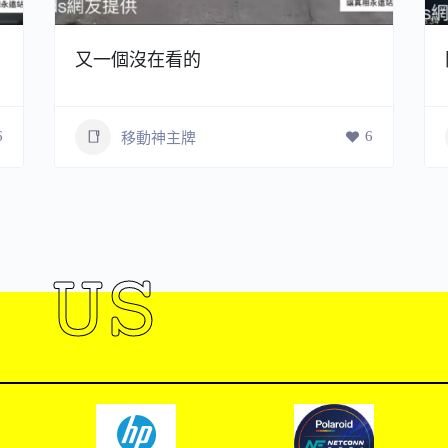
又一個沒在看的
6
6
移動神主牌
 US