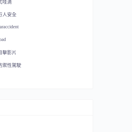
武哇滴
行人安全
araccident
oad
目擊影片
防禦性駕駛