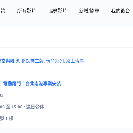
查詢
所有影片
協尋影片
新增/協尋
我的後台
便當與雞腿
,
移動神主牌
,
玩命系列
,
路上奇事
｜電動尾門｜台北南港專業安裝
05
:00 至 15:00 / 週日公休
號
1
樓