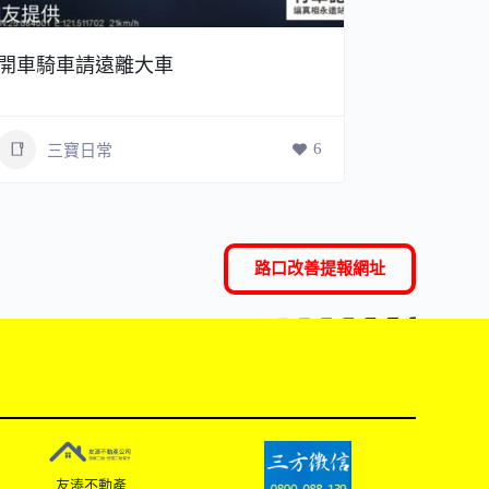
開車騎車請遠離大車
是滑手機
6
三寶日常
三寶
路口改善提報網址
友溙不動產