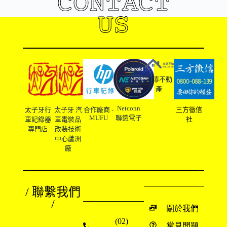
CONTACT
US
友溙不動
產
Netconn
太子牙行
太子牙 汽
合作廠商 -
三方徵信
MUFU
聯鎧電子
車記錄器
車電裝品
社
專門店
改裝技術
中心蘆洲
廠
/ 聯繫我們
/
關於我們
(02)
常見問題