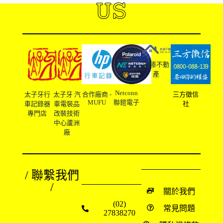
US
友溙不動
產
Netconn
太子牙行
太子牙 汽
合作廠商 -
三方徵信
MUFU
聯鎧電子
車記錄器
車電裝品
社
專門店
改裝技術
中心蘆洲
廠
/ 聯繫我們
/
關於我們
(02)
常見問題
27838270