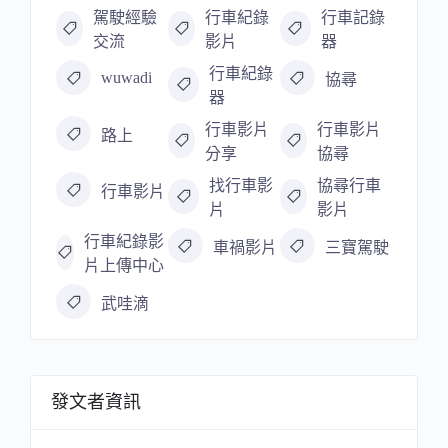
駕駛經驗
行車紀錄
行車記錄
交流
影片
器
行車紀錄
wuwadi
協尋
器
行車影片
行車影片
路上
分享
協尋
找行車影
協尋行車
行車影片
片
影片
行車紀錄影
車禍影片
三寶駕駛
片上傳中心
武哇滴
發文者資訊