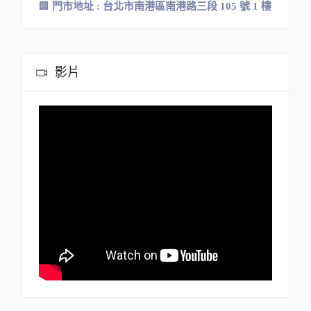
🏢
門市地址
:
台北市南港區南港路三段
105
號
1
樓
影片