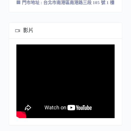
🏢
門市地址
:
台北市南港區南港路三段
105
號
1
樓
影片