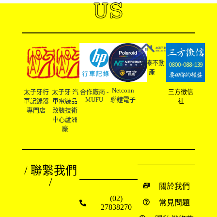
US
友溙不動
產
Netconn
太子牙行
太子牙 汽
合作廠商 -
三方徵信
MUFU
聯鎧電子
車記錄器
車電裝品
社
專門店
改裝技術
中心蘆洲
廠
/ 聯繫我們
/
關於我們
(02)
常見問題
27838270