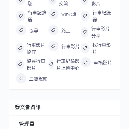
駛
交流
影片
行車記錄
行車紀錄
wuwadi
器
器
行車影片
協尋
路上
分享
行車影片
找行車影
行車影片
協尋
片
協尋行車
行車紀錄影
車禍影片
影片
片上傳中心
三寶駕駛
發文者資訊
管理員