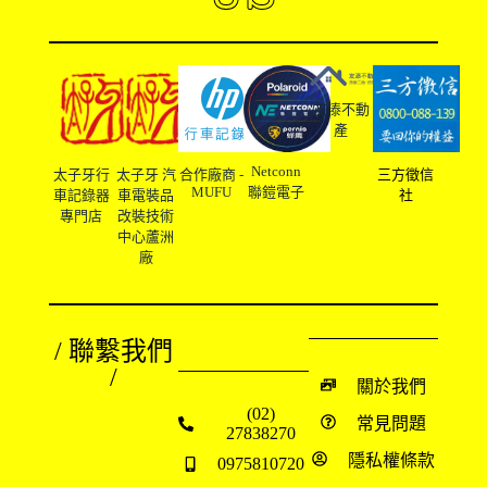
友溙不動
產
Netconn
太子牙行
太子牙 汽
合作廠商 -
三方徵信
MUFU
聯鎧電子
車記錄器
車電裝品
社
專門店
改裝技術
中心蘆洲
廠
/ 聯繫我們
/
關於我們
(02)
常見問題
27838270
隱私權條款
0975810720