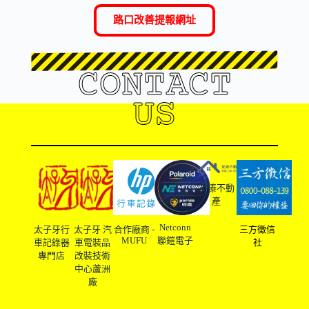
路口改善提報網址
CONTACT
US
友溙不動
產
Netconn
太子牙行
太子牙 汽
合作廠商 -
三方徵信
MUFU
聯鎧電子
車記錄器
車電裝品
社
專門店
改裝技術
中心蘆洲
廠