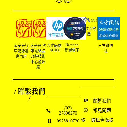
友溙不動
產
Netconn
太子牙行
太子牙 汽
合作廠商 -
三方徵信
MUFU
聯鎧電子
車記錄器
車電裝品
社
專門店
改裝技術
中心蘆洲
廠
/ 聯繫我們
/
關於我們
(02)
常見問題
27838270
隱私權條款
0975810720