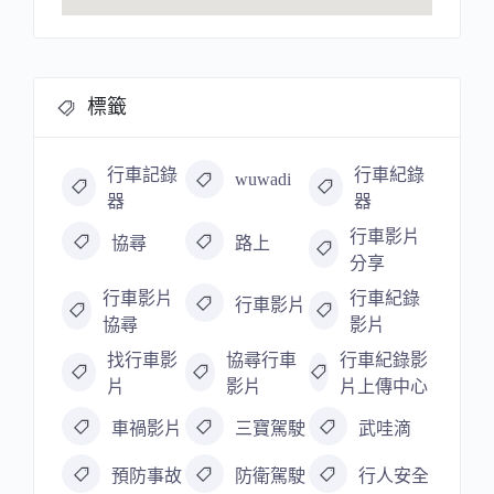
標籤
行車記錄
行車紀錄
wuwadi
器
器
行車影片
協尋
路上
分享
行車影片
行車紀錄
行車影片
協尋
影片
找行車影
協尋行車
行車紀錄影
片
影片
片上傳中心
車禍影片
三寶駕駛
武哇滴
預防事故
防衛駕駛
行人安全