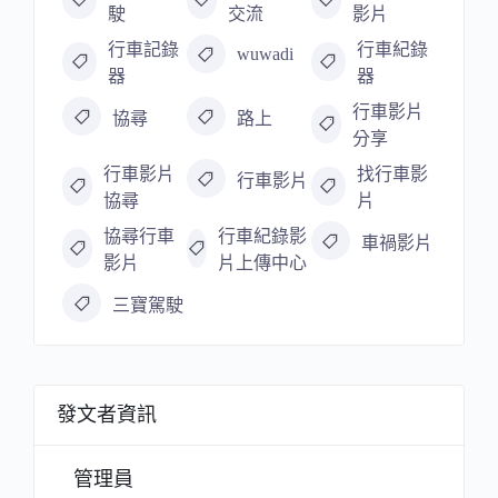
駛
交流
影片
行車記錄
行車紀錄
wuwadi
器
器
行車影片
協尋
路上
分享
行車影片
找行車影
行車影片
協尋
片
協尋行車
行車紀錄影
車禍影片
影片
片上傳中心
三寶駕駛
發文者資訊
管理員