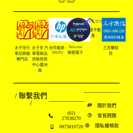
友溙不動
產
Netconn
太子牙行
太子牙 汽
合作廠商 -
三方徵信
MUFU
聯鎧電子
車記錄器
車電裝品
社
專門店
改裝技術
中心蘆洲
廠
/ 聯繫我們
/
關於我們
(02)
常見問題
27838270
隱私權條款
0975810720