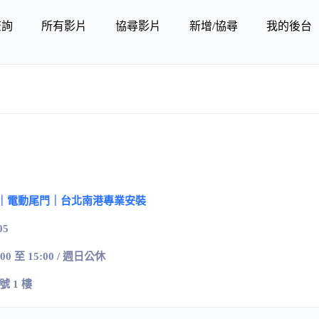
查詢
所有影片
協尋影片
新增/協尋
我的後台
｜電動尾門｜台北南港專業安裝
05
:00 至 15:00 / 週日公休
號
1
樓