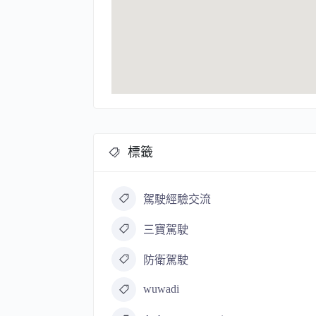
標籤
駕駛經驗交流
三寶駕駛
防衛駕駛
wuwadi