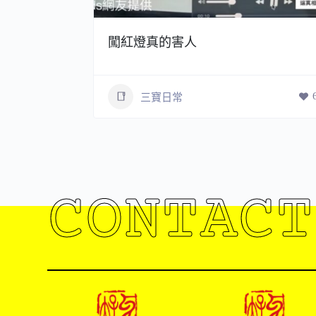
闖紅燈真的害人
8
三寶日常
CONTACT