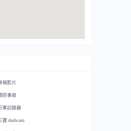
車禍影片
預防事故
行車記錄器
三寶 dashcam