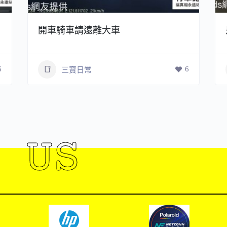
開車騎車請遠離大車
6
6
三寶日常
 US