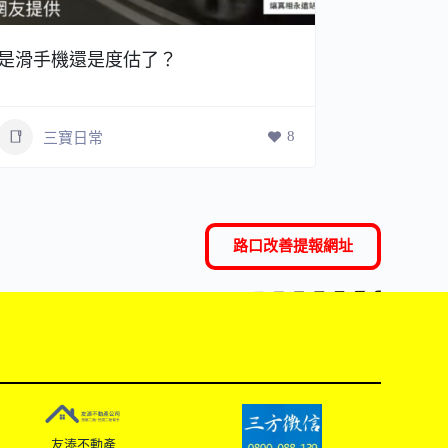
是滑手機還是度估了？
真的是硬
8
三寶日常
三寶
路口改善提報網址
友溙不動產