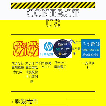
CONTACT
US
友溙不動
產
Netconn
太子牙行
太子牙 汽
合作廠商 -
三方徵信
MUFU
聯鎧電子
車記錄器
車電裝品
社
專門店
改裝技術
中心蘆洲
廠
/ 聯繫我們