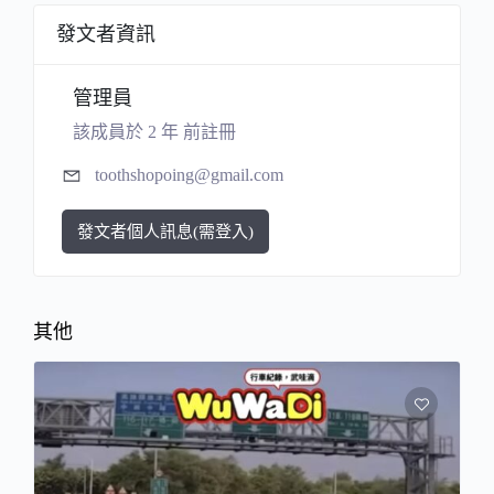
發文者資訊
管理員
該成員於 2 年 前註冊
toothshopoing@gmail.com
發文者個人訊息(需登入)
其他