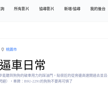
查詢
所有影片
協尋影片
新增/協尋
我的後台
桃園市
逼車日常
步能聽到狗狗的破車用力的踩油門，貼很近的從旁邊高速開過去並且長
），車牌：BSU-2291的狗狗不要再可憐了