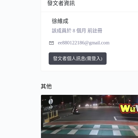
發文者資訊
徐維成
該成員於 8 個月 前註冊
ee880122186@gmail.com
發文者個人訊息(需登入)
其他