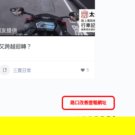
又跨越迴轉？
到底從哪
5
三寶日常
三寶
路口改善提報網址