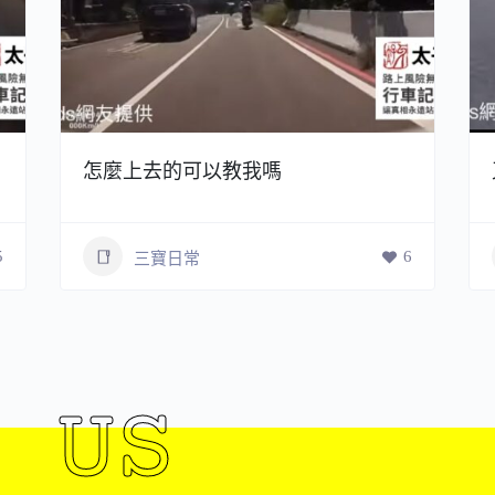
怎麼上去的可以教我嗎
5
6
三寶日常
 US