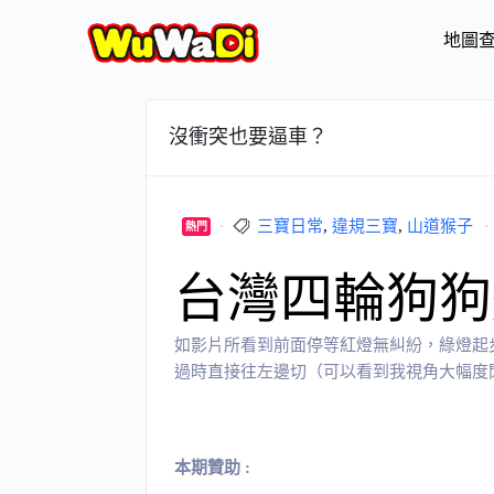
地圖
沒衝突也要逼車？
三寶日常
,
違規三寶
,
山道猴子
熱門
台灣四輪狗狗
如影片所看到前面停等紅燈無糾紛，綠燈起
過時直接往左邊切（可以看到我視角大幅度閃避
本期贊助 :