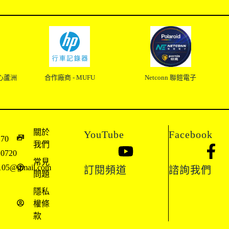
心蘆洲
合作廠商 - MUFU
Netconn 聯鎧電子
關於
YouTube
Facebook
270
我們
10720
常見
l3105@gmail.com
訂閱頻道
諮詢我們
問題
隱私
權條
款