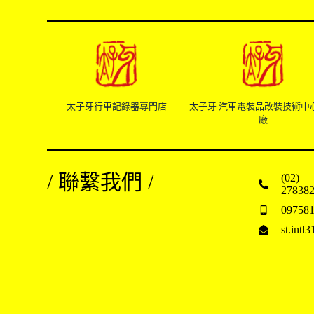
太子牙行車記錄器專門店
太子牙 汽車電裝品改裝技術中
廠
/ 聯繫我們 /
(02)
27838
09758
st.int