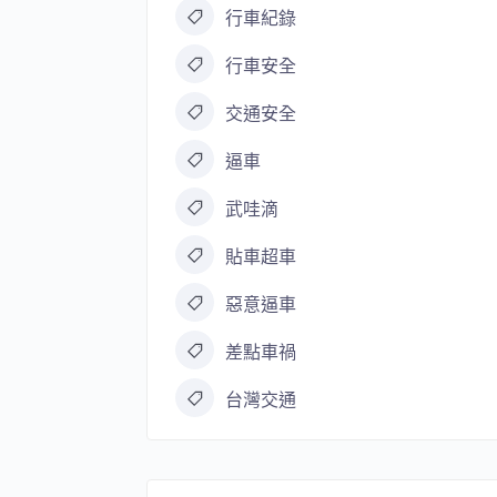
行車紀錄
行車安全
交通安全
逼車
武哇滴
貼車超車
惡意逼車
差點車禍
台灣交通