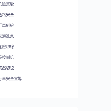
危險駕駛
道路安全
行車糾紛
交通亂象
危險切線
長按喇叭
突然切線
行車安全宣導