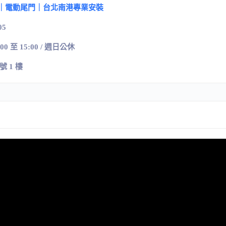
｜電動尾門｜台北南港專業安裝
05
:00 至 15:00 / 週日公休
號
1
樓