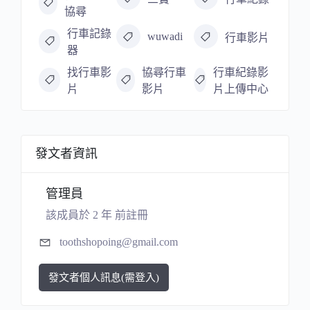
協尋
行車記錄
wuwadi
行車影片
器
找行車影
協尋行車
行車紀錄影
片
影片
片上傳中心
發文者資訊
管理員
該成員於 2 年 前註冊
toothshopoing@gmail.com
發文者個人訊息(需登入)