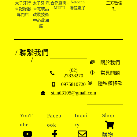
Netconn
太子牙行
太子牙 汽
合作廠商 -
三方徵信
MUFU
聯鎧電子
車記錄器
車電裝品
社
專門店
改裝技術
中心蘆洲
廠
/ 聯繫我們
/
關於我們
(02)
常見問題
27838270
隱私權條款
0975810720
st.intl3105@gmail.com
YouT
Inqui
Shop
Faceb
ube
ry
ook
購物