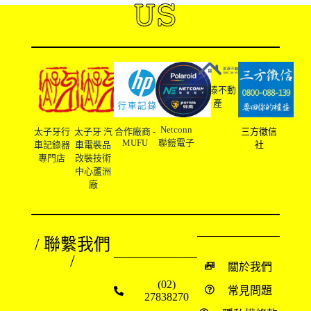
US
友溙不動
產
Netconn
太子牙行
太子牙 汽
合作廠商 -
三方徵信
MUFU
聯鎧電子
車記錄器
車電裝品
社
專門店
改裝技術
中心蘆洲
廠
/ 聯繫我們
/
關於我們
(02)
常見問題
27838270