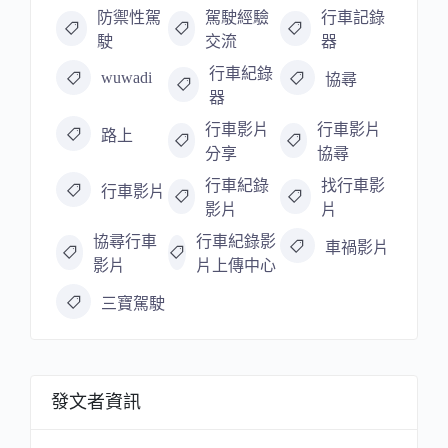
防禦性駕
駕駛經驗
行車記錄
駛
交流
器
行車紀錄
wuwadi
協尋
器
行車影片
行車影片
路上
分享
協尋
行車紀錄
找行車影
行車影片
影片
片
協尋行車
行車紀錄影
車禍影片
影片
片上傳中心
三寶駕駛
發文者資訊