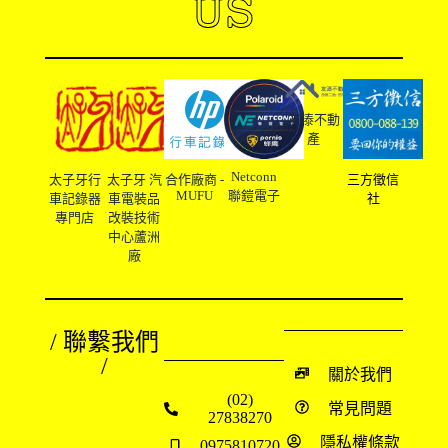
US
友溙不動
產
Netconn
太子牙行
太子牙 汽
合作廠商 -
三方徵信
MUFU
聯鎧電子
車記錄器
車電裝品
社
專門店
改裝技術
中心蘆洲
廠
/ 聯繫我們
/
關於我們
(02)
常見問題
27838270
隱私權條款
0975810720