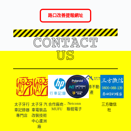
路口改善提報網址
CONTACT
US
友溙不動
產
Netconn
太子牙行
太子牙 汽
合作廠商 -
三方徵信
MUFU
聯鎧電子
車記錄器
車電裝品
社
專門店
改裝技術
中心蘆洲
廠