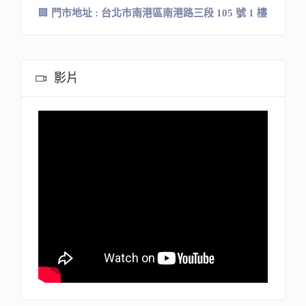
🏢
門市地址
:
台北市南港區南港路三段
105
號
1
樓
影片