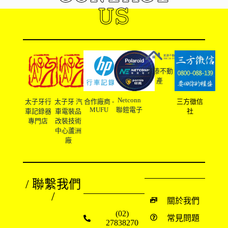
US
友溙不動
產
Netconn
太子牙行
太子牙 汽
合作廠商 -
三方徵信
MUFU
聯鎧電子
車記錄器
車電裝品
社
專門店
改裝技術
中心蘆洲
廠
/ 聯繫我們
/
關於我們
(02)
常見問題
27838270