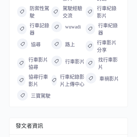
防禦性駕
駕駛經驗
行車紀錄
駛
交流
影片
行車記錄
行車紀錄
wuwadi
器
器
行車影片
協尋
路上
分享
行車影片
找行車影
行車影片
協尋
片
協尋行車
行車紀錄影
車禍影片
影片
片上傳中心
三寶駕駛
發文者資訊