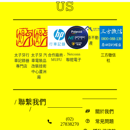
US
友溙不動
產
Netconn
太子牙行
太子牙 汽
合作廠商 -
三方徵信
MUFU
聯鎧電子
車記錄器
車電裝品
社
專門店
改裝技術
中心蘆洲
廠
/ 聯繫我們
/
關於我們
(02)
常見問題
27838270