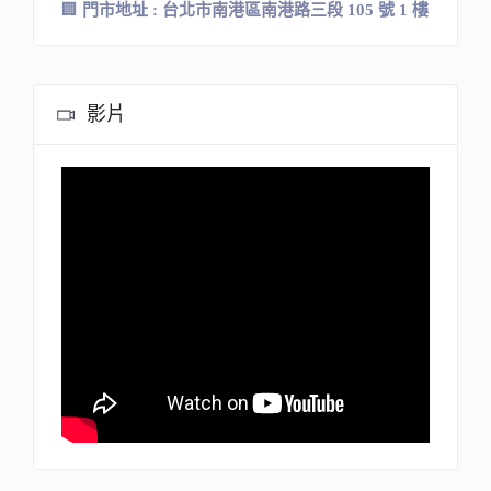
🏢
門市地址
:
台北市南港區南港路三段
105
號
1
樓
影片