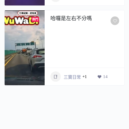
哈囉是左右不分嗎
熱門
+1
14
三寶日常