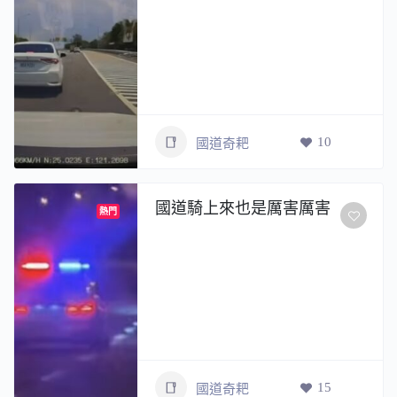
10
國道奇耙
國道騎上來也是厲害厲害
熱門
15
國道奇耙