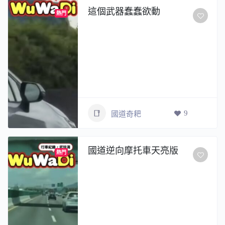
這個武器蠢蠢欲動
熱門
9
國道奇耙
國道逆向摩托車天亮版
熱門