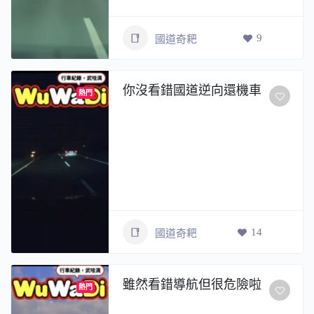
9
國道奇耙
你沒看錯國道逆向還機車
熱門
14
國道奇耙
雖然看錯導航但很危險啦
熱門