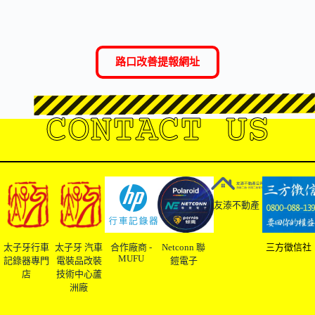
路口改善提報網址
CONTACT US
友溙不動產
太子牙行車
太子牙 汽車
合作廠商 -
Netconn 聯
三方徵信社
MUFU
記錄器專門
電裝品改裝
鎧電子
店
技術中心蘆
洲廠