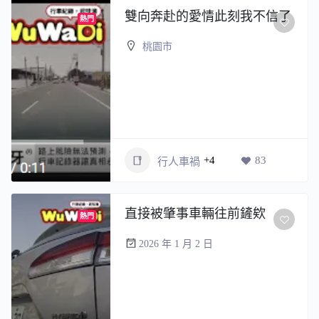
雙向奔赴的愛情此刻我不信了
熱門
桃園市
+4
83
行人車禍
直接被肇事車輛往前鏟欸
熱門
2026 年 1 月 2 日