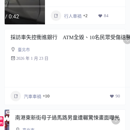
+2
84
行人車禍
採訪車失控衝進銀行 ATM全毀、10名民眾受傷送
臺北市
2026 年 1 月 23 日
+10
90
汽車車禍
南港東新街母子過馬路男童遭輾驚悚畫面曝光
熱
門