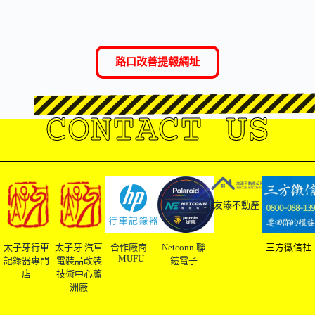
路口改善提報網址
CONTACT US
友溙不動產
太子牙行車
太子牙 汽車
合作廠商 -
Netconn 聯
三方徵信社
MUFU
記錄器專門
電裝品改裝
鎧電子
店
技術中心蘆
洲廠