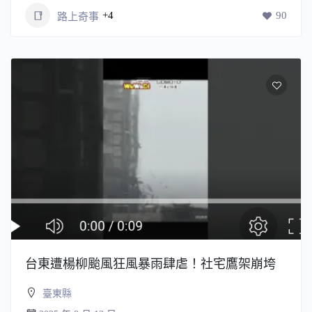
+4
90
路上奇事
台東遭楊柳颱風狂風暴雨肆虐！社宅鷹架崩垮
臺東縣