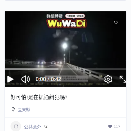
好可怕!是在抓通緝犯嗎?
臺東縣
+2
117
公共意外