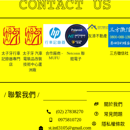
CONTACT US
友溙不動產
太子牙行車
太子牙 汽車
合作廠商 -
Netconn 聯
三方徵信社
MUFU
記錄器專門
電裝品改裝
鎧電子
店
技術中心蘆
洲廠
/ 聯繫我們 /
關於我們
(02) 27838270
常見問題
0975810720
隱私權條款
st.intl3105@gmail.com